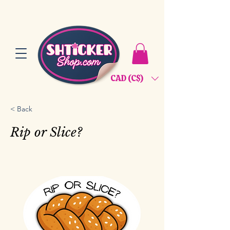
CAD (C$)
< Back
Rip or Slice?